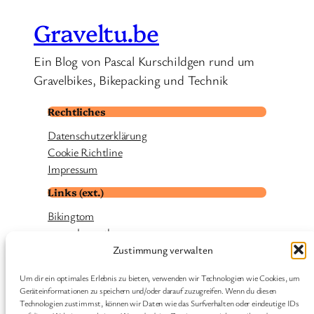
Graveltu.be
Ein Blog von Pascal Kurschildgen rund um
Gravelbikes, Bikepacking und Technik
Rechtliches
Datenschutzerklärung
Cookie Richtline
Impressum
Links (ext.)
Bikingtom
smugglerspath
cyclingworld
Zustimmung verwalten
Thomas Krechel | fernradler
Um dir ein optimales Erlebnis zu bieten, verwenden wir Technologien wie Cookies, um
Regines Radsalon
Geräteinformationen zu speichern und/oder darauf zuzugreifen. Wenn du diesen
velohome
Technologien zustimmst, können wir Daten wie das Surfverhalten oder eindeutige IDs