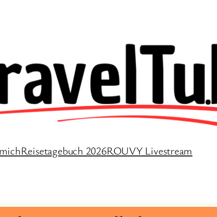
 mich
Reisetagebuch 2026
ROUVY Livestream