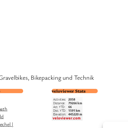
Gravelbikes, Bikepacking und Technik
)
veloviewer Stats
path
ld
chel |