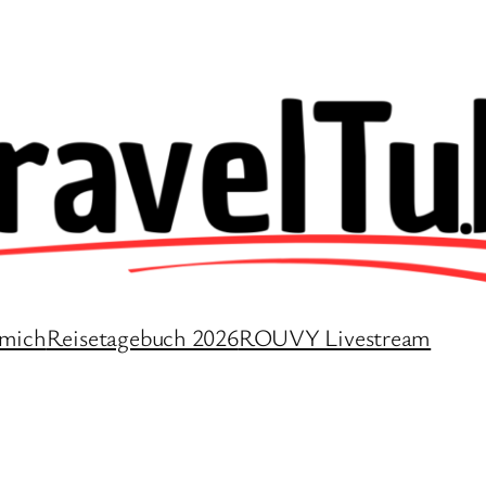
 mich
Reisetagebuch 2026
ROUVY Livestream