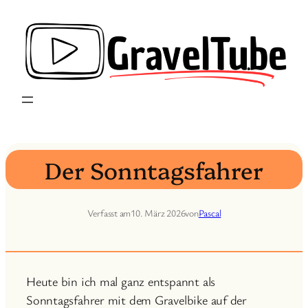
Zum
Inhalt
springen
Der Sonntagsfahrer
Verfasst am
10. März 2026
von
Pascal
Heute bin ich mal ganz entspannt als
Sonntagsfahrer mit dem Gravelbike auf der