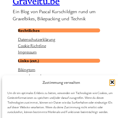
Graveltu.be
Ein Blog von Pascal Kurschildgen rund um
Gravelbikes, Bikepacking und Technik
Rechtliches
Datenschutzerklärung
Cookie Richtline
Impressum
Links (ext.)
Bikingtom
smugglerspath
cyclingworld
Zustimmung verwalten
Thomas Krechel | fernradler
Um dir ein optimales Erlebnis zu bieten, verwenden wir Technologien wie Cookies, um
Regines Radsalon
Geräteinformationen zu speichern und/oder darauf zuzugreifen. Wenn du diesen
velohome
Technologien zustimmst, können wir Daten wie das Surfverhalten oder eindeutige IDs
velo.fm
auf dieser Website verarbeiten. Wenn du deine Zustimmung nicht erteilst oder
zurückziehst, können bestimmte Merkmale und Funktionen beeinträchtigt werden.
Neues aus Ippendorf