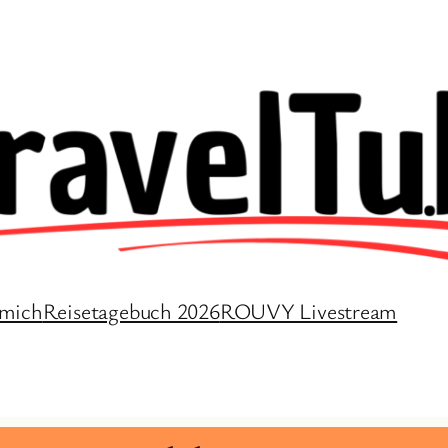
 mich
Reisetagebuch 2026
ROUVY Livestream