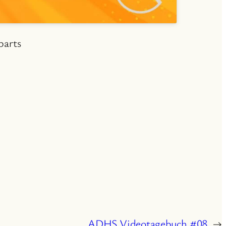
parts
ADHS Videotagebuch #08
→