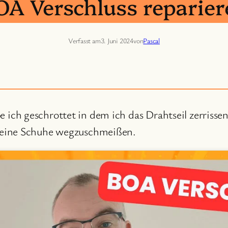
OA Verschluss reparier
Verfasst am
3. Juni 2024
von
Pascal
ch geschrottet in dem ich das Drahtseil zerrissen 
meine Schuhe wegzuschmeißen.