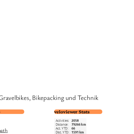
Gravelbikes, Bikepacking und Technik
)
veloviewer Stats
path