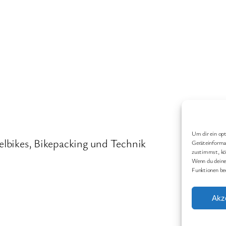
Um dir ein opt
elbikes, Bikepacking und Technik
Geräteinformat
zustimmst, kön
Wenn du deine
Funktionen be
Akz