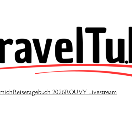
 mich
Reisetagebuch 2026
ROUVY Livestream