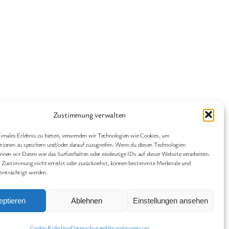
Zustimmung verwalten
Geschichten
Fleurs
imales Erlebnis zu bieten, verwenden wir Technologien wie Cookies, um
Blog
Veranstaltungen
ionen zu speichern und/oder darauf zuzugreifen. Wenn du diesen Technologien
nen wir Daten wie das Surfverhalten oder eindeutige IDs auf dieser Website verarbeiten.
Impressum
Shop
 Zustimmung nicht erteilst oder zurückziehst, können bestimmte Merkmale und
FAQs
Vorlagen
einträchtigt werden.
Autoren
Themes
eptieren
Ablehnen
Einstellungen ansehen
Cookie-Richtlinie
Datenschutzerklärung
Impressum