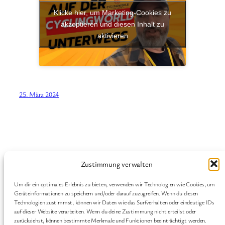
Klicke hier, um Marketing-Cookies zu
akzeptieren und diesen Inhalt zu
aktivieren
25. März 2024
Zustimmung verwalten
Graveltu.be
Um dir ein optimales Erlebnis zu bieten, verwenden wir Technologien wie Cookies, um
Ein Blog von Pascal Kurschildgen rund um
Geräteinformationen zu speichern und/oder darauf zuzugreifen. Wenn du diesen
Technologien zustimmst, können wir Daten wie das Surfverhalten oder eindeutige IDs
Gravelbikes, Bikepacking und Technik
auf dieser Website verarbeiten. Wenn du deine Zustimmung nicht erteilst oder
zurückziehst, können bestimmte Merkmale und Funktionen beeinträchtigt werden.