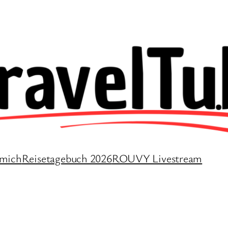
 mich
Reisetagebuch 2026
ROUVY Livestream