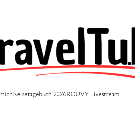
 mich
Reisetagebuch 2026
ROUVY Livestream