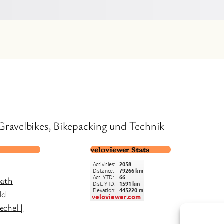
Gravelbikes, Bikepacking und Technik
)
veloviewer Stats
path
ld
chel |