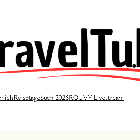
 mich
Reisetagebuch 2026
ROUVY Livestream