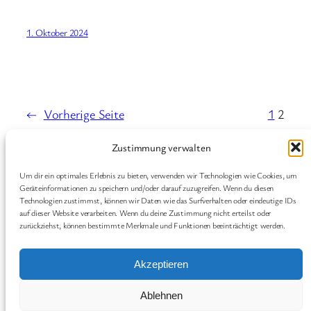
1. Oktober 2024
←
Vorherige Seite
1
2
Zustimmung verwalten
Graveltu.be
Um dir ein optimales Erlebnis zu bieten, verwenden wir Technologien wie Cookies, um
Ein Blog von Pascal Kurschildgen rund um
Geräteinformationen zu speichern und/oder darauf zuzugreifen. Wenn du diesen
Technologien zustimmst, können wir Daten wie das Surfverhalten oder eindeutige IDs
Gravelbikes, Bikepacking und Technik
auf dieser Website verarbeiten. Wenn du deine Zustimmung nicht erteilst oder
zurückziehst, können bestimmte Merkmale und Funktionen beeinträchtigt werden.
Geschichten
Fleurs
Akzeptieren
Blog
Veranstaltungen
Impressum
Shop
Ablehnen
FAQs
Vorlagen